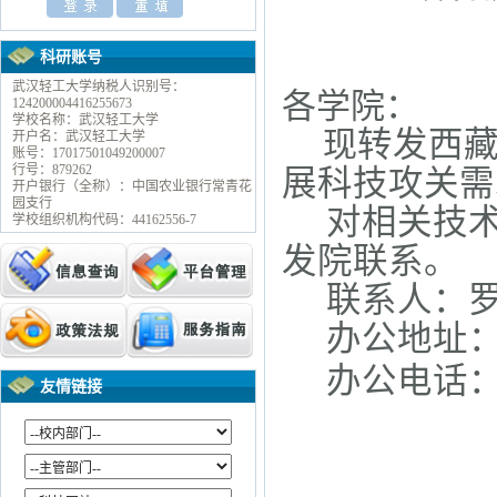
科研账号
武汉轻工大学纳税人识别号：
各学院：
124200004416255673
学校名称：武汉轻工大学
现
转发西
开户名：武汉轻工大学
账号：17017501049200007
行号：879262
展科技攻关需
开户银行（全称）：中国农业银行常青花
园支行
对相关技
学校组织机构代码：44162556-7
发院联系。
联系人：
办公地址
办公电话
友情链接