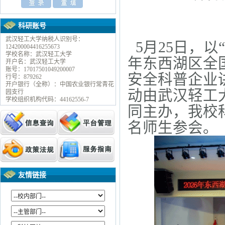
科研账号
武汉轻工大学纳税人识别号：
5月25日，以
124200004416255673
学校名称：武汉轻工大学
年东西湖区全
开户名：武汉轻工大学
账号：17017501049200007
安全科普企业
行号：879262
开户银行（全称）：中国农业银行常青花
动由武汉轻工
园支行
学校组织机构代码：44162556-7
同主办，我校
名师生参会。
友情链接